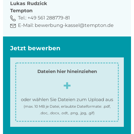
Lukas
Rudzick
Tempton
Tel.:
+49 561 288779-81
E-Mail:
bewerbung-kassel@tempton.de
Jetzt bewerben
Dateien hier hineinziehen
oder wählen Sie Dateien zum Upload aus
(max.
10 MB
je Datei, erlaubte Dateiformate:
.pdf,
.doc, .docx, .odt, .png, .jpg, .gif
)