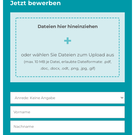
Jetzt bewerben
Dateien hier hineinziehen
oder wählen Sie Dateien zum Upload aus
(max.
10 MB
je Datei, erlaubte Dateiformate:
.pdf,
.doc, .docx, .odt, .png, .jpg, .gif
)