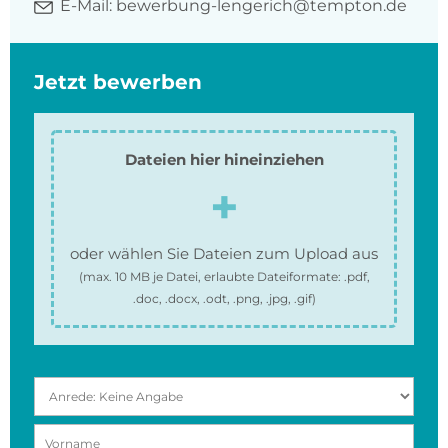
E-Mail:
bewerbung-lengerich@tempton.de
Jetzt bewerben
Dateien hier hineinziehen
oder wählen Sie Dateien zum Upload aus
(max.
10 MB
je Datei, erlaubte Dateiformate:
.pdf,
.doc, .docx, .odt, .png, .jpg, .gif
)