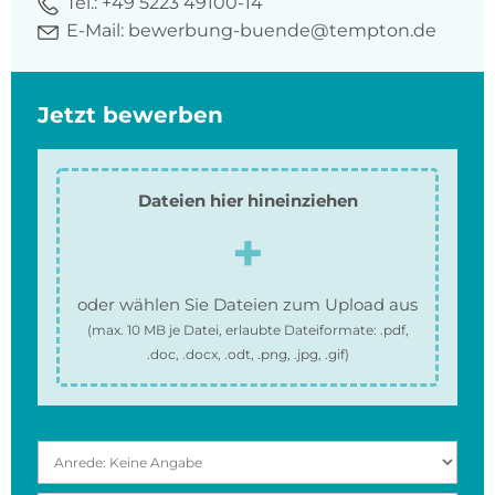
Tel.:
+49 5223 49100-14
E-Mail:
bewerbung-buende@tempton.de
Jetzt bewerben
Dateien hier hineinziehen
oder wählen Sie Dateien zum Upload aus
(max.
10 MB
je Datei, erlaubte Dateiformate:
.pdf,
.doc, .docx, .odt, .png, .jpg, .gif
)