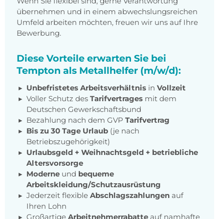
Wenn Sie flexibel sind, gerne Verantwortung
übernehmen und in einem abwechslungsreichen
Umfeld arbeiten möchten, freuen wir uns auf Ihre
Bewerbung.
Diese Vorteile erwarten Sie bei
Tempton als Metallhelfer (m/w/d):
Unbefristetes Arbeitsverhältnis
in
Vollzeit
Voller Schutz des
Tarifvertrages
mit dem
Deutschen Gewerkschaftsbund
Bezahlung nach dem GVP
Tarifvertrag
Bis zu 30 Tage Urlaub
(je nach
Betriebszugehörigkeit)
Urlaubsgeld + Weihnachtsgeld
+
betriebliche
Altersvorsorge
Moderne
und
bequeme
Arbeitskleidung/Schutzausrüstung
Jederzeit flexible
Abschlagszahlungen
auf
Ihren Lohn
Großartige
Arbeitnehmerrabatte
auf namhafte