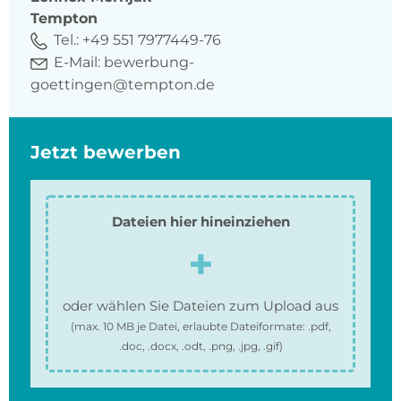
Tempton
Tel.:
+49 551 7977449-76
E-Mail:
bewerbung-
goettingen@tempton.de
Jetzt bewerben
Dateien hier hineinziehen
oder wählen Sie Dateien zum Upload aus
(max.
10 MB
je Datei, erlaubte Dateiformate:
.pdf,
.doc, .docx, .odt, .png, .jpg, .gif
)