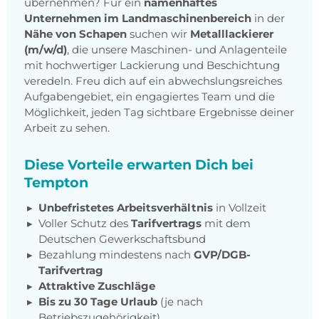
übernehmen? Für ein
namenhaftes
Unternehmen im Landmaschinenbereich
in der
Nähe von Schapen
suchen wir
Metalllackierer
(m/w/d)
, die unsere Maschinen- und Anlagenteile
mit hochwertiger Lackierung und Beschichtung
veredeln. Freu dich auf ein abwechslungsreiches
Aufgabengebiet, ein engagiertes Team und die
Möglichkeit, jeden Tag sichtbare Ergebnisse deiner
Arbeit zu sehen.
Diese Vorteile erwarten Dich bei
Tempton
Unbefristetes Arbeitsverhältnis
in Vollzeit
Voller Schutz des
Tarifvertrags
mit dem
Deutschen Gewerkschaftsbund
Bezahlung mindestens nach
GVP/DGB-
Tarifvertrag
Attraktive Zuschläge
Bis zu 30 Tage Urlaub
(je nach
Betriebszugehörigkeit)