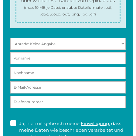
oder wählen Sie Dateien zum Upload aus
(max.
10 MB
je Datei, erlaubte Dateiformate:
.pdf,
.doc, .docx, .odt, .png, .jpg, .gif
)
Ja, hiermit gebe ich meine
Einwilligung
, dass
meine Daten wie beschrieben verarbeitet und