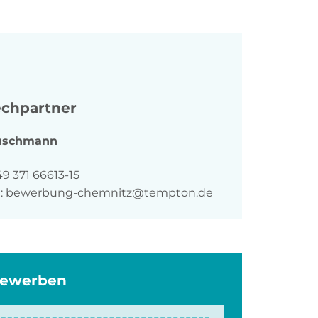
chpartner
uschmann
n
9 371 66613-15
:
bewerbung-chemnitz@tempton.de
bewerben