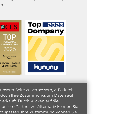
en.
serer Seite zu verbessern, z. B. durch
 jedoch Ihre Zustimmung, um Daten auf
verkauft. Durch Klicken auf die
unsere Partner zu. Alternativ können Sie
 anzupassen. Ihre Zustimmung können Sie
initiativ bewerben