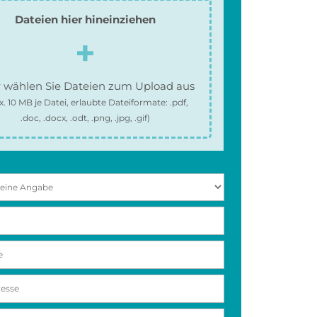
Dateien hier hineinziehen
 wählen Sie Dateien zum Upload aus
x.
10 MB
je Datei, erlaubte Dateiformate:
.pdf,
.doc, .docx, .odt, .png, .jpg, .gif
)