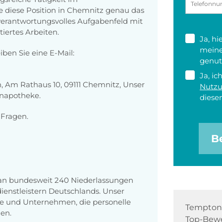
diese Position in Chemnitz genau das
in verantwortungsvolles Aufgabenfeld mit
tiertes Arbeiten.
Ja, h
meine
iben Sie eine E-Mail:
genut
Ja, ic
 Am Rathaus 10, 09111 Chemnitz, Unser
Nutz
inapotheke.
diesen
 Fragen.
B
 an bundesweit 240 Niederlassungen
enstleistern Deutschlands. Unser
e und Unternehmen, die personelle
Tempton 
en.
Top-Bewe