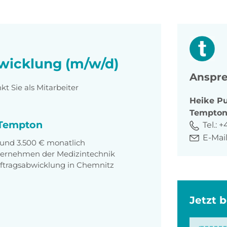
bwicklung (m/w/d)
Anspre
 Sie als Mitarbeiter
Heike
P
Tempto
i Tempton
Tel.:
+4
E-Mail
 und 3.500 € monatlich
Unternehmen der Medizintechnik
uftragsabwicklung in Chemnitz
Jetzt 