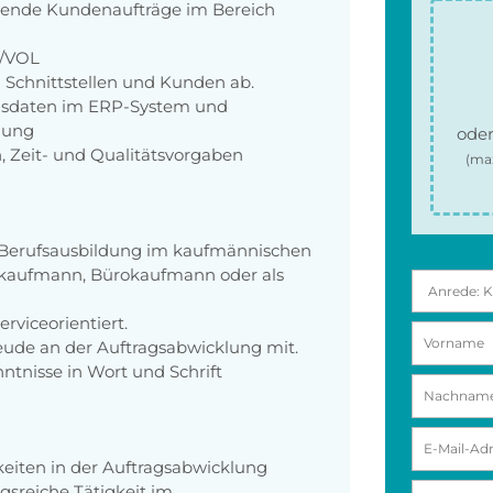
ehende Kundenaufträge im Bereich
B/VOL
 Schnittstellen und Kunden ab.
agsdaten im ERP-System und
lung
oder
, Zeit- und Qualitätsvorgaben
(ma
e Berufsausbildung im kaufmännischen
iekaufmann, Bürokaufmann oder als
erviceorientiert.
eude an der Auftragsabwicklung mit.
ntnisse in Wort und Schrift
keiten in der Auftragsabwicklung
sreiche Tätigkeit im