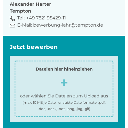
Alexander
Harter
Tempton
Tel.:
+49 7821 95429-11
E-Mail:
bewerbung-lahr@tempton.de
Jetzt bewerben
Dateien hier hineinziehen
oder wählen Sie Dateien zum Upload aus
(max.
10 MB
je Datei, erlaubte Dateiformate:
.pdf,
.doc, .docx, .odt, .png, .jpg, .gif
)