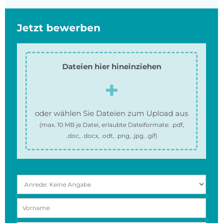
Jetzt bewerben
Dateien hier hineinziehen
oder wählen Sie Dateien zum Upload aus
(max.
10 MB
je Datei, erlaubte Dateiformate:
.pdf,
.doc, .docx, .odt, .png, .jpg, .gif
)