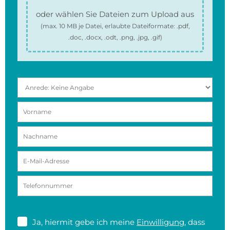
oder wählen Sie Dateien zum Upload aus
(max.
10 MB
je Datei, erlaubte Dateiformate:
.pdf,
.doc, .docx, .odt, .png, .jpg, .gif
)
Ja, hiermit gebe ich meine
Einwilligung
, dass