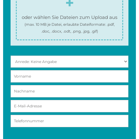
oder wählen Sie Dateien zum Upload aus
(max.
10 MB
je Datei, erlaubte Dateiformate:
.pdf,
.doc, .docx, .odt, .png, .jpg, .gif
)