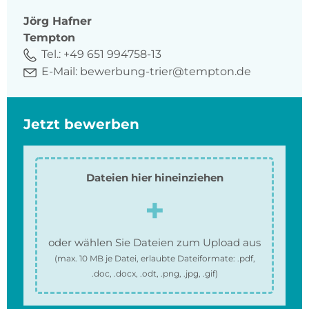
Jörg
Hafner
Tempton
Tel.:
+49 651 994758-13
E-Mail:
bewerbung-trier@tempton.de
Jetzt bewerben
Dateien hier hineinziehen
oder wählen Sie Dateien zum Upload aus
(max.
10 MB
je Datei, erlaubte Dateiformate:
.pdf,
.doc, .docx, .odt, .png, .jpg, .gif
)