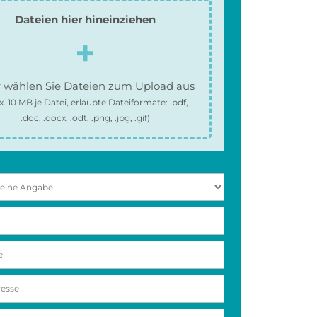
Dateien hier hineinziehen
 wählen Sie Dateien zum Upload aus
x.
10 MB
je Datei, erlaubte Dateiformate:
.pdf,
.doc, .docx, .odt, .png, .jpg, .gif
)