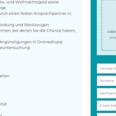
aubs- und Weihnachtsgeld sowie
orge
rch einen festen Ansprechpartner in
zkleidung und Werkzeugen
men, bei denen Sie die Chance haben,
oder
(ma
 Vergünstigungen in Onlineshops)
rgeuntersuchung
eiten
ität
g