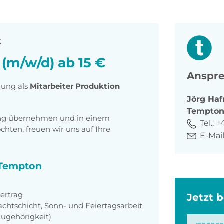
t
 (m/w/d) ab 15 €
Anspre
zung als
Mitarbeiter Produktion
Jörg
Haf
Tempto
tung übernehmen und in einem
Tel.:
+
ten, freuen wir uns auf Ihre
E-Mail
i Tempton
ertrag
Jetzt 
achtschicht, Sonn- und Feiertagsarbeit
zugehörigkeit)