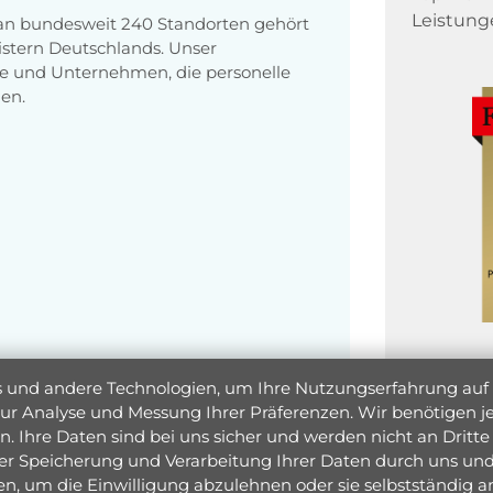
Leistung
 an bundesweit 240 Standorten gehört
stern Deutschlands. Unser
e und Unternehmen, die personelle
en.
und andere Technologien, um Ihre Nutzungserfahrung auf un
 zur Analyse und Messung Ihrer Präferenzen. Wir benötigen
. Ihre Daten sind bei uns sicher und werden nicht an Dritte 
er Speicherung und Verarbeitung Ihrer Daten durch uns und 
ken, um die Einwilligung abzulehnen oder sie selbstständig
Jetzt 