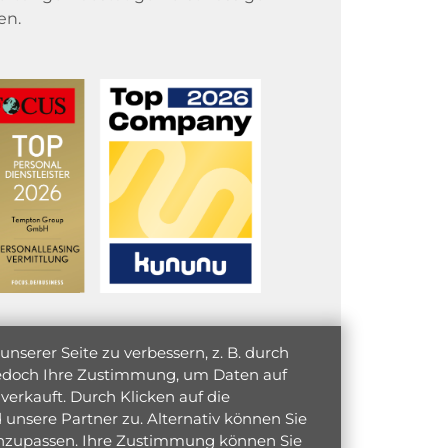
en.
serer Seite zu verbessern, z. B. durch
 jedoch Ihre Zustimmung, um Daten auf
verkauft. Durch Klicken auf die
unsere Partner zu. Alternativ können Sie
 anzupassen. Ihre Zustimmung können Sie
initiativ bewerben