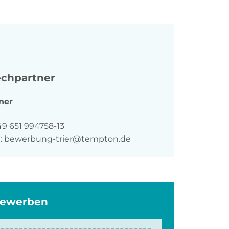
chpartner
ner
n
49 651 994758-13
:
bewerbung-trier@tempton.de
bewerben