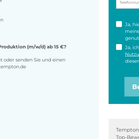
en
Ja, h
meine
genut
r Produktion (m/w/d) ab 15 €?
Ja, ic
Nutz
ht oder senden Sie und einen
diesen
@tempton.de
B
Tempton 
Top-Bewe