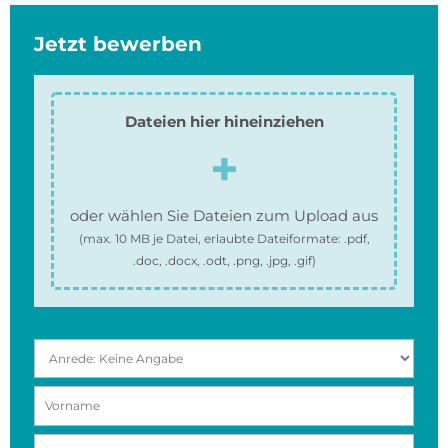
Jetzt bewerben
Dateien hier hineinziehen
oder wählen Sie Dateien zum Upload aus
(max.
10 MB
je Datei, erlaubte Dateiformate:
.pdf,
.doc, .docx, .odt, .png, .jpg, .gif
)