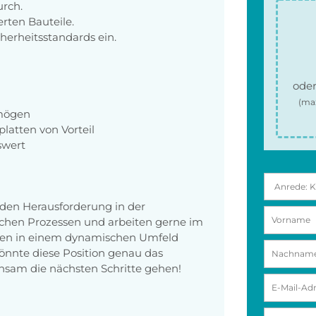
urch.
erten Bauteile.
herheitsstandards ein.
oder
(ma
rmögen
latten von Vorteil
swert
nden Herausforderung in der
schen Prozessen und arbeiten gerne im
ten in einem dynamischen Umfeld
önnte diese Position genau das
einsam die nächsten Schritte gehen!