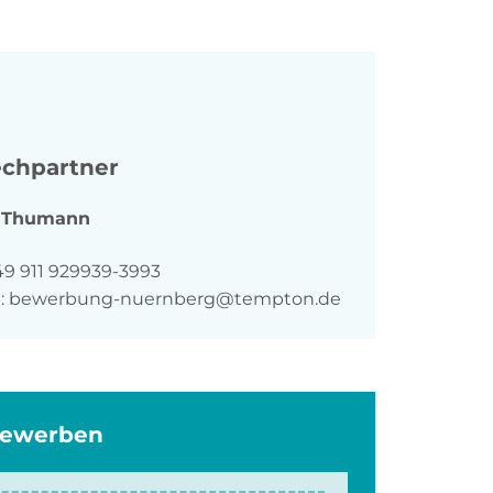
chpartner
Thumann
n
49 911 929939-3993
:
bewerbung-nuernberg@tempton.de
bewerben