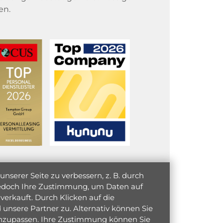
en.
serer Seite zu verbessern, z. B. durch
 jedoch Ihre Zustimmung, um Daten auf
verkauft. Durch Klicken auf die
unsere Partner zu. Alternativ können Sie
 anzupassen. Ihre Zustimmung können Sie
initiativ bewerben