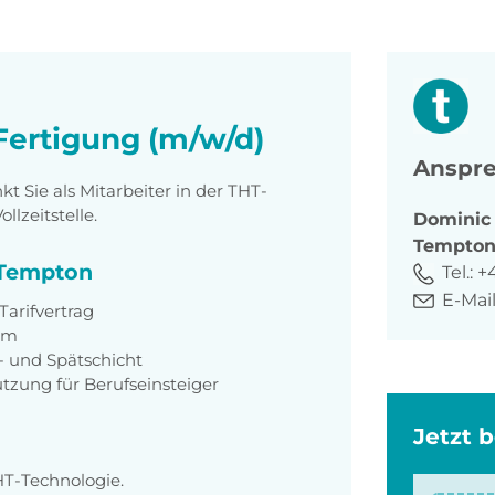
-Fertigung (m/w/d)
Anspre
 Sie als Mitarbeiter in der THT-
lzeitstelle.
Dominic
Tempto
i Tempton
Tel.:
+
E-Mail
arifvertrag
eam
t- und Spätschicht
zung für Berufseinsteiger
Jetzt 
HT-Technologie.