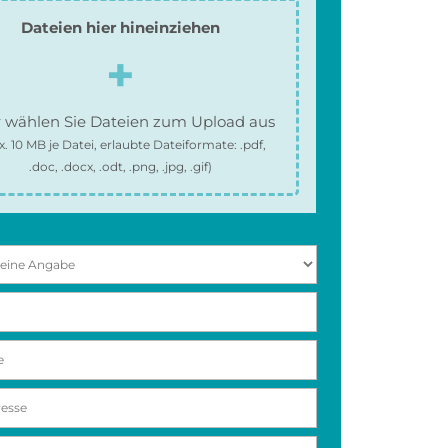
Dateien hier hineinziehen
 wählen Sie Dateien zum Upload aus
x.
10 MB
je Datei, erlaubte Dateiformate:
.pdf,
.doc, .docx, .odt, .png, .jpg, .gif
)