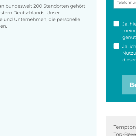
 an bundesweit 200 Standorten gehört
stern Deutschlands. Unser
e und Unternehmen, die personelle
Ja, h
en.
meine
genut
Ja, ic
Nutz
diesen
B
Tempton 
Top-Bewe