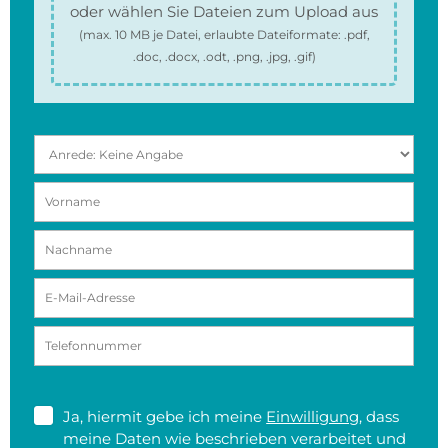
oder wählen Sie Dateien zum Upload aus
(max.
10 MB
je Datei, erlaubte Dateiformate:
.pdf,
.doc, .docx, .odt, .png, .jpg, .gif
)
Ja, hiermit gebe ich meine
Einwilligung
, dass
meine Daten wie beschrieben verarbeitet und