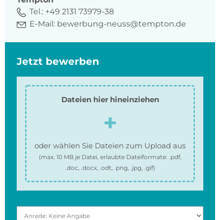
Tel.:
+49 2131 73979-38
E-Mail:
bewerbung-neuss@tempton.de
Jetzt bewerben
Dateien hier hineinziehen
oder wählen Sie Dateien zum Upload aus
(max.
10 MB
je Datei, erlaubte Dateiformate:
.pdf,
.doc, .docx, .odt, .png, .jpg, .gif
)