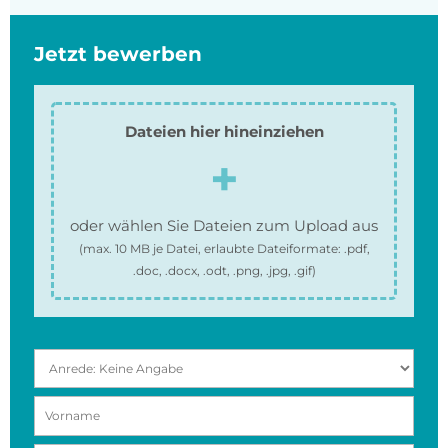
Jetzt bewerben
Dateien hier hineinziehen
oder wählen Sie Dateien zum Upload aus
(max.
10 MB
je Datei, erlaubte Dateiformate:
.pdf,
.doc, .docx, .odt, .png, .jpg, .gif
)