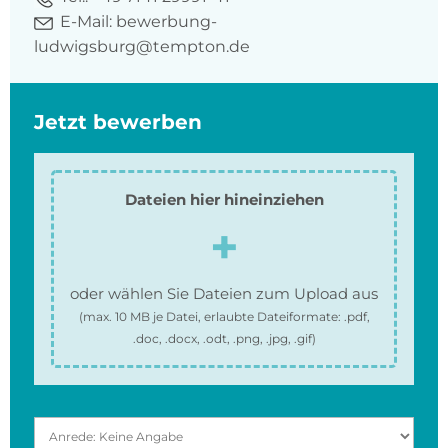
E-Mail:
bewerbung-
ludwigsburg@tempton.de
Jetzt bewerben
Dateien hier hineinziehen
oder wählen Sie Dateien zum Upload aus
(max.
10 MB
je Datei, erlaubte Dateiformate:
.pdf,
.doc, .docx, .odt, .png, .jpg, .gif
)