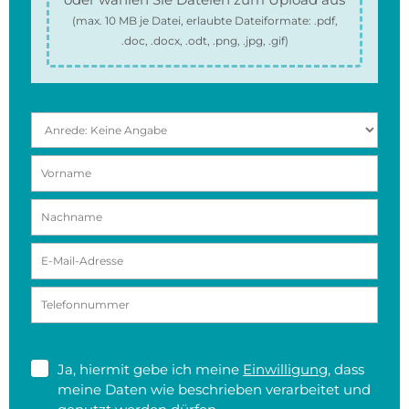
(max.
10 MB
je Datei, erlaubte Dateiformate:
.pdf,
.doc, .docx, .odt, .png, .jpg, .gif
)
Ja, hiermit gebe ich meine
Einwilligung
, dass
meine Daten wie beschrieben verarbeitet und