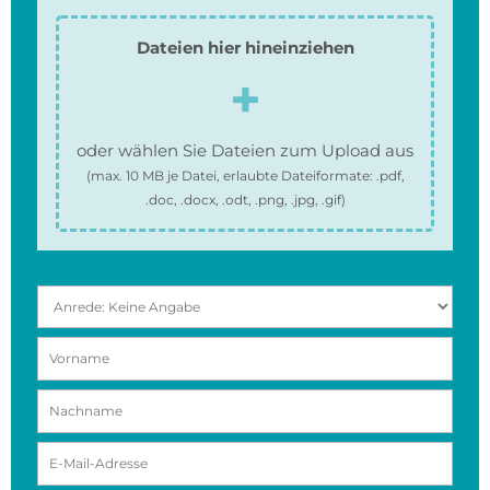
Dateien hier hineinziehen
oder wählen Sie Dateien zum Upload aus
(max.
10 MB
je Datei, erlaubte Dateiformate:
.pdf,
.doc, .docx, .odt, .png, .jpg, .gif
)