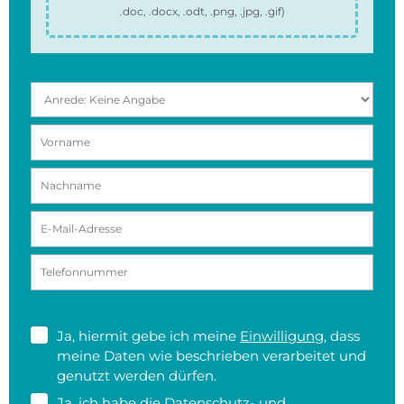
.doc, .docx, .odt, .png, .jpg, .gif
)
Ja, hiermit gebe ich meine
Einwilligung
, dass
meine Daten wie beschrieben verarbeitet und
genutzt werden dürfen.
Ja, ich habe die
Datenschutz- und