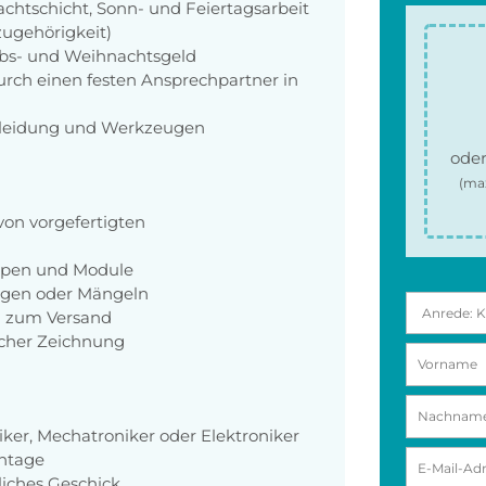
achtschicht, Sonn- und Feiertagsarbeit
zugehörigkeit)
aubs- und Weihnachtsgeld
rch einen festen Ansprechpartner in
zkleidung und Werkzeugen
oder
(ma
von vorgefertigten
uppen und Module
ngen oder Mängeln
n zum Versand
cher Zeichnung
ker, Mechatroniker oder Elektroniker
ontage
iches Geschick