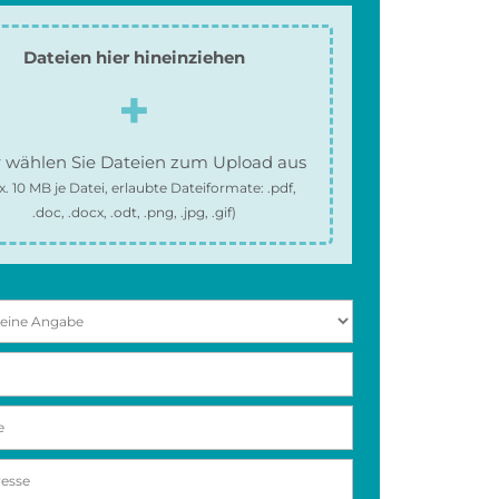
Dateien hier hineinziehen
 wählen Sie Dateien zum Upload aus
x.
10 MB
je Datei, erlaubte Dateiformate:
.pdf,
.doc, .docx, .odt, .png, .jpg, .gif
)