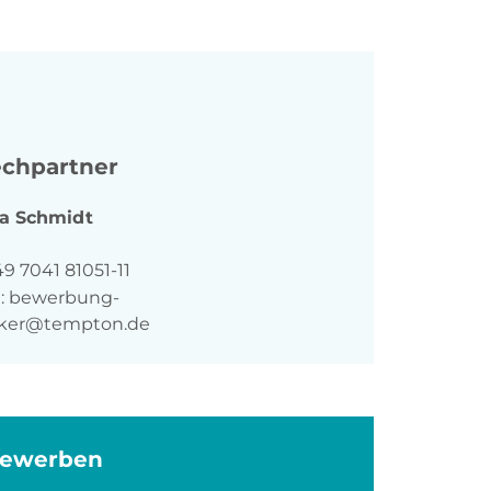
chpartner
a
Schmidt
n
9 7041 81051-11
:
bewerbung-
ker@tempton.de
bewerben