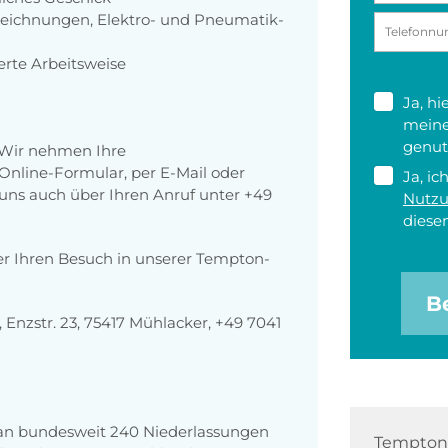
Zeichnungen, Elektro- und Pneumatik-
ierte Arbeitsweise
Ja, h
meine
genut
 Wir nehmen Ihre
nline-Formular, per E-Mail oder
Ja, ic
r uns auch über Ihren Anruf unter +49
Nutz
diesen
er Ihren Besuch in unserer Tempton-
B
nzstr. 23, 75417 Mühlacker, +49 7041
 an bundesweit 240 Niederlassungen
Tempton 