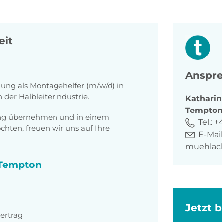
eit
Anspre
zung als Montagehelfer (m/w/d) in
der Halbleiterindustrie.
Katharin
Tempto
tung übernehmen und in einem
Tel.:
+4
ten, freuen wir uns auf Ihre
E-Mail
muehlac
i Tempton
Jetzt 
ertrag