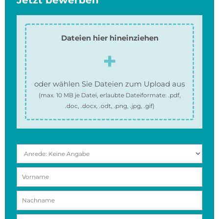
Dateien hier hineinziehen
oder wählen Sie Dateien zum Upload aus
(max.
10 MB
je Datei, erlaubte Dateiformate:
.pdf,
.doc, .docx, .odt, .png, .jpg, .gif
)