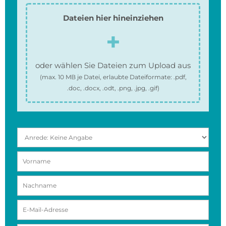
Dateien hier hineinziehen
oder wählen Sie Dateien zum Upload aus
(max.
10 MB
je Datei, erlaubte Dateiformate:
.pdf,
.doc, .docx, .odt, .png, .jpg, .gif
)