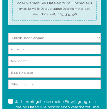
oder wählen Sie Dateien zum Upload aus
(max.
10 MB
je Datei, erlaubte Dateiformate:
.pdf,
.doc, .docx, .odt, .png, .jpg, .gif
)
Ja, hiermit gebe ich meine
Einwilligung
, dass
meine Daten wie beschrieben verarbeitet und