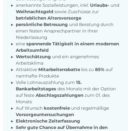
anerkannte Sozialleistungen, inkl.
Urlaubs-
und
Weihnachtsgeld
sowie Zuschüsse zur
betrieblichen Altersvorsorge
persönliche Betreuung
und Beratung durch
einen festen Ansprechpartner in Ihrer
Niederlassung
eine
spannende Tätigkeit in einem modernen
Arbeitsumfeld
Wertschätzung
und ein angenehmes
Arbeitsklima
Attraktive
Mitarbeiterrabatte
bis zu
85%
auf
namhafte Produkte
Volle Lohnauszahlung zum
15.
Bankarbeitstages
des Monats mit der Option
auf feste
Abschlagszahlungen
zum 01. des
Monats
Auf Wunsch
kostenfreie
und regelmäßige
Vorsorgeuntersuchungen
Elektronische Zeiterfassung
Sehr gute Chance auf Übernahme in den