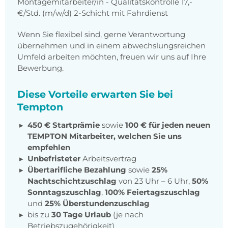
Montagemitarbeiter/in - Qualitätskontrolle 17,-
€/Std. (m/w/d) 2-Schicht mit Fahrdienst
Wenn Sie flexibel sind, gerne Verantwortung
übernehmen und in einem abwechslungsreichen
Umfeld arbeiten möchten, freuen wir uns auf Ihre
Bewerbung.
Diese Vorteile erwarten Sie bei
Tempton
450 € Startprämie
sowie
100 € für jeden neuen
TEMPTON Mitarbeiter, welchen Sie uns
empfehlen
Unbefristeter
Arbeitsvertrag
Übertarifliche Bezahlung
sowie
25%
Nachtschichtzuschlag
von 23 Uhr – 6 Uhr,
50%
Sonntagszuschlag
,
100% Feiertagszuschlag
und
25% Überstundenzuschlag
bis zu
30 Tage Urlaub
(je nach
Betriebszugehörigkeit)