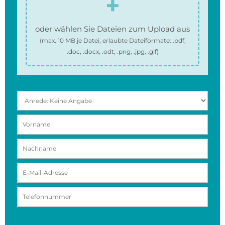
oder wählen Sie Dateien zum Upload aus
(max.
10 MB
je Datei, erlaubte Dateiformate:
.pdf,
.doc, .docx, .odt, .png, .jpg, .gif
)