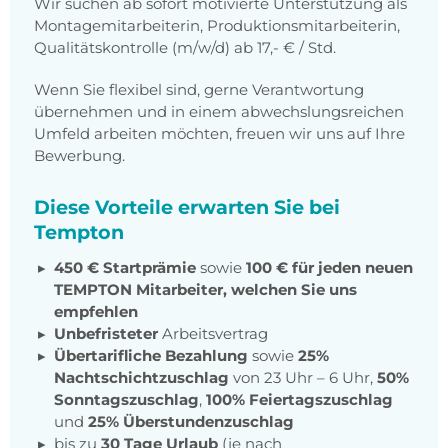
Wir suchen ab sofort motivierte Unterstützung als
Montagemitarbeiterin, Produktionsmitarbeiterin,
Qualitätskontrolle (m/w/d) ab 17,- € / Std.
Wenn Sie flexibel sind, gerne Verantwortung
übernehmen und in einem abwechslungsreichen
Umfeld arbeiten möchten, freuen wir uns auf Ihre
Bewerbung.
Diese Vorteile erwarten Sie bei
Tempton
450 € Startprämie
sowie
100 € für jeden neuen
TEMPTON Mitarbeiter, welchen Sie uns
empfehlen
Unbefristeter
Arbeitsvertrag
Übertarifliche Bezahlung
sowie
25%
Nachtschichtzuschlag
von 23 Uhr – 6 Uhr,
50%
Sonntagszuschlag
,
100% Feiertagszuschlag
und
25% Überstundenzuschlag
bis zu
30 Tage Urlaub
(je nach