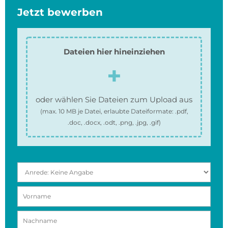
Jetzt bewerben
Dateien hier hineinziehen
oder wählen Sie Dateien zum Upload aus
(max.
10 MB
je Datei, erlaubte Dateiformate:
.pdf,
.doc, .docx, .odt, .png, .jpg, .gif
)