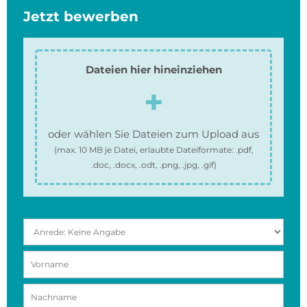
Jetzt bewerben
Dateien hier hineinziehen
oder wählen Sie Dateien zum Upload aus
(max.
10 MB
je Datei, erlaubte Dateiformate:
.pdf,
.doc, .docx, .odt, .png, .jpg, .gif
)