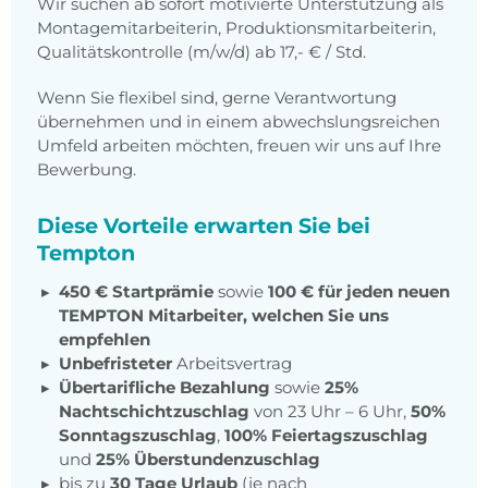
Wir suchen ab sofort motivierte Unterstützung als
Montagemitarbeiterin, Produktionsmitarbeiterin,
Qualitätskontrolle (m/w/d) ab 17,- € / Std.
Wenn Sie flexibel sind, gerne Verantwortung
übernehmen und in einem abwechslungsreichen
Umfeld arbeiten möchten, freuen wir uns auf Ihre
Bewerbung.
Diese Vorteile erwarten Sie bei
Tempton
450 € Startprämie
sowie
100 € für jeden neuen
TEMPTON Mitarbeiter, welchen Sie uns
empfehlen
Unbefristeter
Arbeitsvertrag
Übertarifliche Bezahlung
sowie
25%
Nachtschichtzuschlag
von 23 Uhr – 6 Uhr,
50%
Sonntagszuschlag
,
100% Feiertagszuschlag
und
25% Überstundenzuschlag
bis zu
30 Tage Urlaub
(je nach