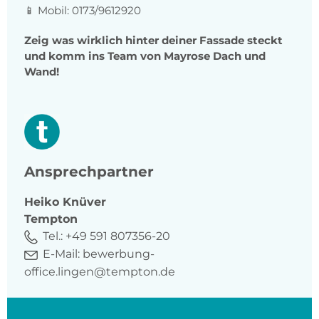
📱 Mobil: 0173/9612920
Zeig was wirklich hinter deiner Fassade steckt
und komm ins Team von Mayrose Dach und
Wand!
Ansprechpartner
Heiko
Knüver
Tempton
Tel.:
+49 591 807356-20
E-Mail:
bewerbung-
office.lingen@tempton.de