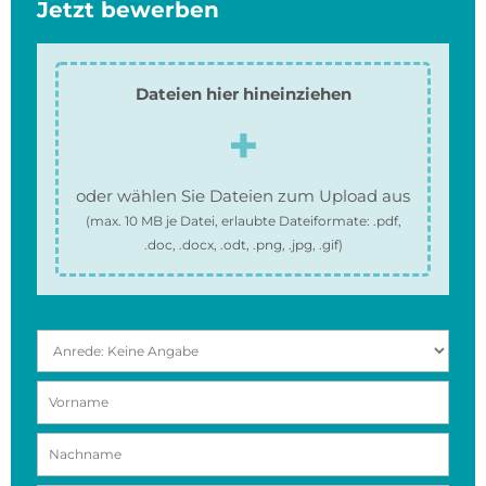
Jetzt bewerben
Dateien hier hineinziehen
oder wählen Sie Dateien zum Upload aus
(max.
10 MB
je Datei, erlaubte Dateiformate:
.pdf,
.doc, .docx, .odt, .png, .jpg, .gif
)