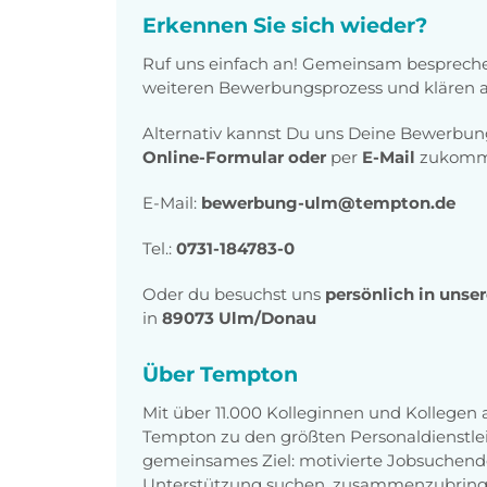
Erkennen Sie sich wieder?
Ruf uns einfach an! Gemeinsam bespreche
weiteren Bewerbungsprozess und klären al
Alternativ kannst Du uns Deine Bewerbu
Online-Formular
oder
per
E-Mail
zukomme
E-Mail:
bewerbung-ulm@tempton.de
Tel.:
0731-184783-0
Oder du besuchst uns
persönlich in unse
in
89073 Ulm/Donau
Über Tempton
Mit über 11.000 Kolleginnen und Kollegen
Tempton zu den größten Personaldienstlei
gemeinsames Ziel: motivierte Jobsuchend
Unterstützung suchen, zusammenzubring