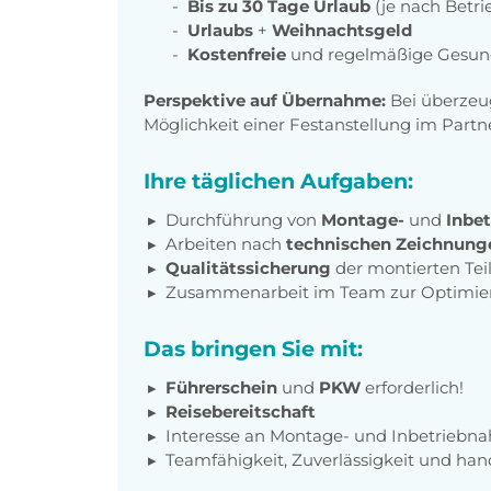
Bis zu 30 Tage Urlaub
(je nach Betri
Urlaubs
+
Weihnachtsgeld
Kostenfreie
und regelmäßige Gesun
Perspektive auf Übernahme:
Bei überzeu
Möglichkeit einer Festanstellung im Par
Ihre täglichen Aufgaben:
Durchführung von
Montage-
und
Inbe
Arbeiten nach
technischen Zeichnun
Qualitätssicherung
der montierten Tei
Zusammenarbeit im Team zur Optimier
Das bringen Sie mit:
Führerschein
und
PKW
erforderlich!
Reisebereitschaft
Interesse an Montage- und Inbetriebn
Teamfähigkeit, Zuverlässigkeit und ha