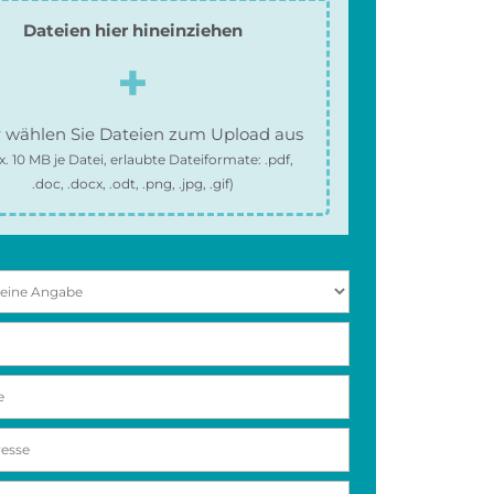
Dateien hier hineinziehen
 wählen Sie Dateien zum Upload aus
x.
10 MB
je Datei, erlaubte Dateiformate:
.pdf,
.doc, .docx, .odt, .png, .jpg, .gif
)