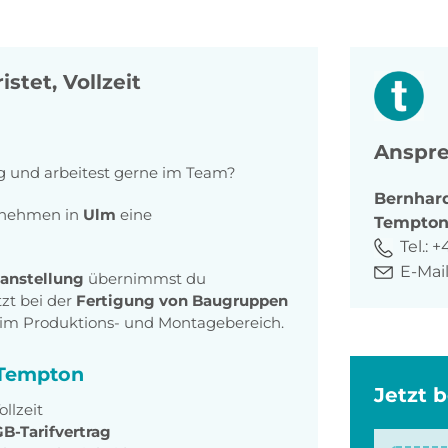
istet, Vollzeit
Anspre
ig und arbeitest gerne im Team?
Bernhar
ernehmen in
Ulm
eine
Tempto
Tel.:
+4
E-Mail
tanstellung
übernimmst du
zt bei der
Fertigung von Baugruppen
f im Produktions- und Montagebereich.
i Tempton
Jetzt 
ollzeit
B-Tarifvertrag