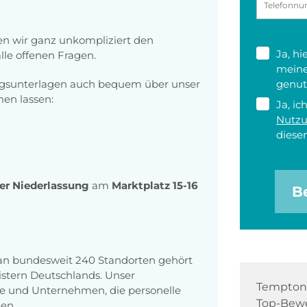
n wir ganz unkompliziert den
Ja, h
le offenen Fragen.
meine
ngsunterlagen auch bequem über unser
genut
n lassen:
Ja, ic
Nutz
diesen
rer Niederlassung
am
Marktplatz 15-16
B
 an bundesweit 240 Standorten gehört
stern Deutschlands. Unser
Tempton 
e und Unternehmen, die personelle
Top-Bewe
en.