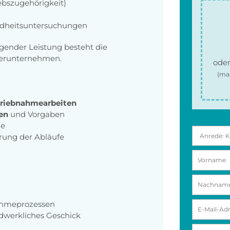
ebszugehörigkeit)
dheitsuntersuchungen
gender Leistung besteht die
tnerunternehmen.
oder
(ma
triebnahmearbeiten
gen
und Vorgaben
le
ung der Abläufe
ahmeprozessen
ndwerkliches Geschick