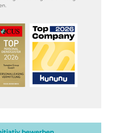
en.
initiativ bewerben