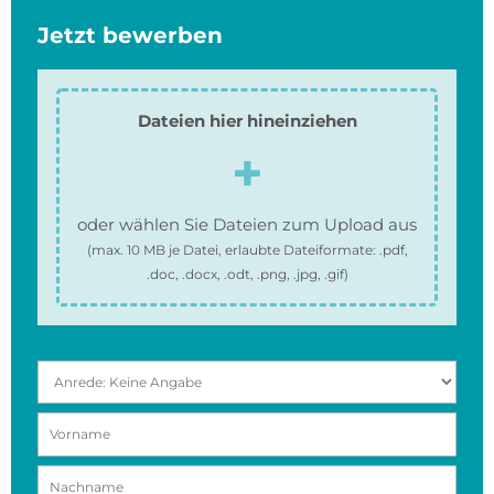
Jetzt bewerben
Dateien hier hineinziehen
oder wählen Sie Dateien zum Upload aus
(max.
10 MB
je Datei, erlaubte Dateiformate:
.pdf,
.doc, .docx, .odt, .png, .jpg, .gif
)