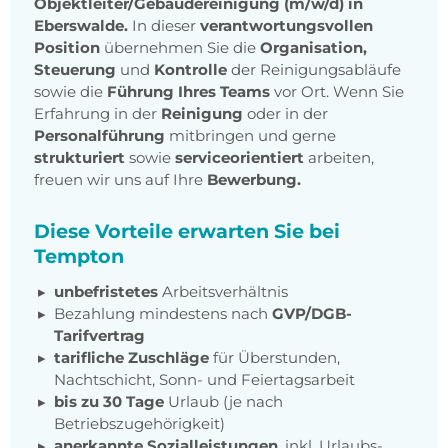
Objektleiter/Gebäudereinigung (m/w/d) in
Eberswalde.
In dieser
verantwortungsvollen
Position
übernehmen Sie die
Organisation,
Steuerung
und
Kontrolle
der Reinigungsabläufe
sowie die
Führung Ihres Teams
vor Ort. Wenn Sie
Erfahrung in der
Reinigung
oder in der
Personalführung
mitbringen und gerne
strukturiert
sowie
serviceorientiert
arbeiten,
freuen wir uns auf Ihre
Bewerbung.
Diese Vorteile erwarten Sie bei
Tempton
unbefristetes
Arbeitsverhältnis
Bezahlung mindestens nach
GVP/DGB-
Tarifvertrag
tarifliche Zuschläge
für Überstunden,
Nachtschicht, Sonn- und Feiertagsarbeit
bis zu 30 Tage
Urlaub (je nach
Betriebszugehörigkeit)
anerkannte Sozialleistungen
, inkl. Urlaubs-