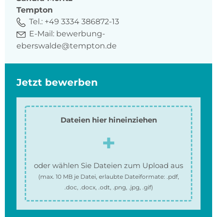
Tempton
Tel.:
+49 3334 386872-13
E-Mail:
bewerbung-
eberswalde@tempton.de
Jetzt bewerben
Dateien hier hineinziehen
oder wählen Sie Dateien zum Upload aus
(max.
10 MB
je Datei, erlaubte Dateiformate:
.pdf,
.doc, .docx, .odt, .png, .jpg, .gif
)