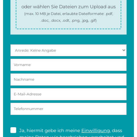
oder wählen Sie Dateien zum Upload aus
(max.
10 MB
je Datei, erlaubte Dateiformate:
.pdf,
.doc, .docx, .odt, .png, .jpg, .gif
)
Ja, hiermit gebe ich meine
Einwilligung
, dass