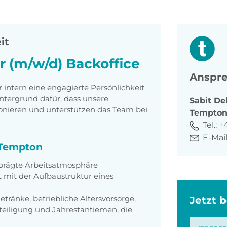
it
r (m/w/d) Backoffice
Anspre
intern eine engagierte Persönlichkeit
intergrund dafür, dass unsere
Sabit
Del
ionieren und unterstützen das Team bei
Tempto
Tel.:
+4
E-Mail
i Tempton
eprägte Arbeitsatmosphäre
 mit der Aufbaustruktur eines
etränke, betriebliche Altersvorsorge,
Jetzt 
eiligung und Jahrestantiemen, die