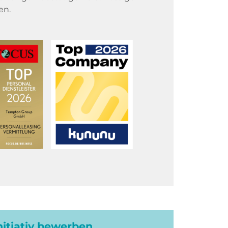
en.
initiativ bewerben