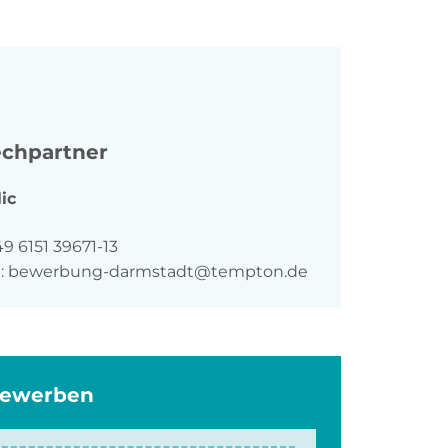
chpartner
ic
n
9 6151 39671-13
:
bewerbung-darmstadt@tempton.de
bewerben