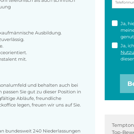
hl telefonisch als auch schriftlich
euung
Ja, h
meine
 kaufmännische Ausbildung.
genut
zuverlässig.
Ja, ic
e.
Nutz
eorientiert.
diesen
stalent mit.
B
rsonalumfeld und behalten auch bei
passen Sie gut zu dieser Position in
ältige Abläufe, freundliche
ffice legen, freuen wir uns auf Sie.
Tempton 
 an bundesweit 240 Niederlassungen
Top-Bewe