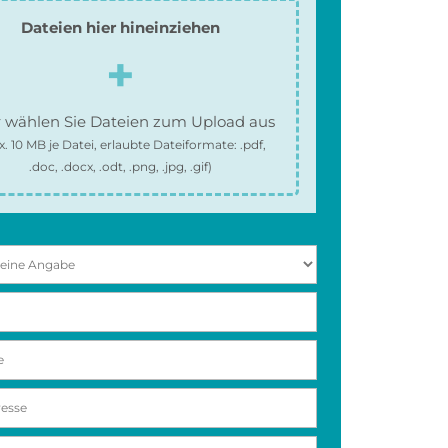
Dateien hier hineinziehen
 wählen Sie Dateien zum Upload aus
x.
10 MB
je Datei, erlaubte Dateiformate:
.pdf,
.doc, .docx, .odt, .png, .jpg, .gif
)