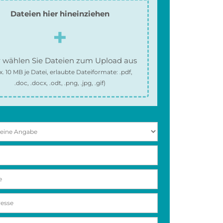
Dateien hier hineinziehen
 wählen Sie Dateien zum Upload aus
x.
10 MB
je Datei, erlaubte Dateiformate:
.pdf,
.doc, .docx, .odt, .png, .jpg, .gif
)