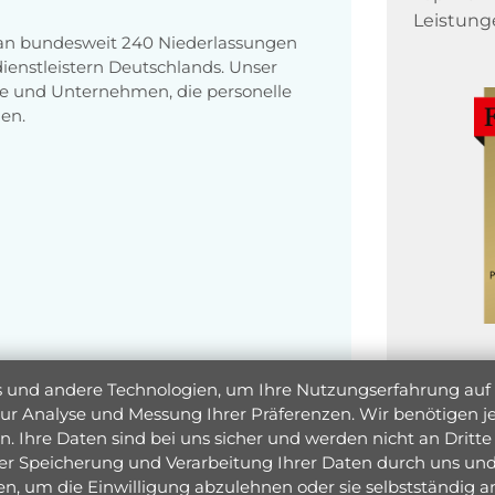
Leistung
 an bundesweit 240 Niederlassungen
enstleistern Deutschlands. Unser
e und Unternehmen, die personelle
en.
und andere Technologien, um Ihre Nutzungserfahrung auf un
 zur Analyse und Messung Ihrer Präferenzen. Wir benötigen
. Ihre Daten sind bei uns sicher und werden nicht an Dritte 
er Speicherung und Verarbeitung Ihrer Daten durch uns und 
ken, um die Einwilligung abzulehnen oder sie selbstständig
Jetzt 