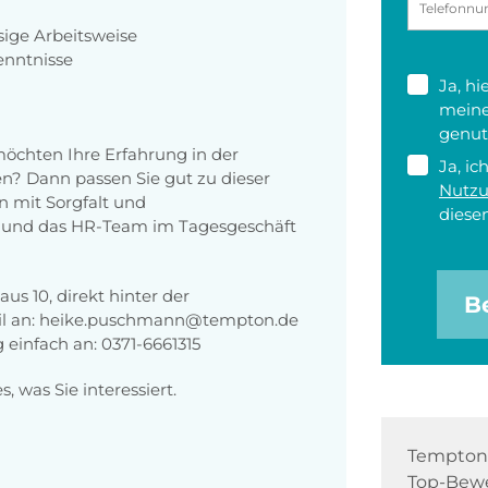
sige Arbeitsweise
enntnisse
Ja, h
meine
genut
öchten Ihre Erfahrung in der
Ja, ic
n? Dann passen Sie gut zu dieser
Nutz
en mit Sorgfalt und
diesen
und das HR-Team im Tagesgeschäft
us 10, direkt hinter der
B
ail an: heike.puschmann@tempton.de
 einfach an: 0371-6661315
 was Sie interessiert.
Tempton 
Top-Bewe