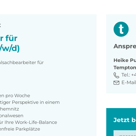
t
 für
Anspre
/w/d)
Heike
P
lsachbearbeiter für
Tempto
Tel.:
+4
E-Mail
nden pro Woche
stiger Perspektive in einem
Chemnitz
sonalwesen
Jetzt 
für Ihre Work-Life-Balance
nfreie Parkplätze