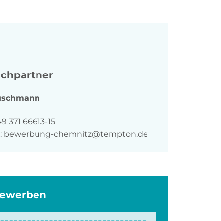
chpartner
uschmann
n
9 371 66613-15
:
bewerbung-chemnitz@tempton.de
bewerben