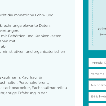
echt die monatliche Lohn- und
brechnungsrelevante Daten.
oder
wertungen.
(ma
z mit Behörden und Krankenkassen.
aben mit.
 ab
dministrativen und organisatorischen
iekaufmann, Kauffrau für
hhalter, Personalreferent,
nalsachbearbeiter, Fachkaufmann/frau-
hrjährige Erfahrung in der