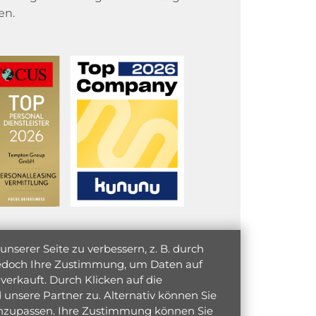
en.
serer Seite zu verbessern, z. B. durch
 jedoch Ihre Zustimmung, um Daten auf
verkauft. Durch Klicken auf die
unsere Partner zu. Alternativ können Sie
 anzupassen. Ihre Zustimmung können Sie
initiativ bewerben