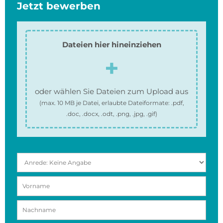
Jetzt bewerben
Dateien hier hineinziehen
oder wählen Sie Dateien zum Upload aus
(max.
10 MB
je Datei, erlaubte Dateiformate:
.pdf,
.doc, .docx, .odt, .png, .jpg, .gif
)