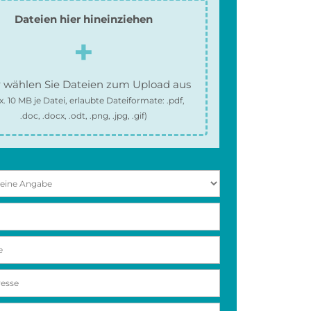
Dateien hier hineinziehen
 wählen Sie Dateien zum Upload aus
x.
10 MB
je Datei, erlaubte Dateiformate:
.pdf,
.doc, .docx, .odt, .png, .jpg, .gif
)