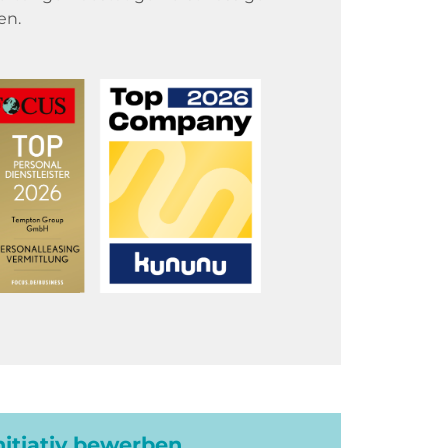
en.
initiativ bewerben