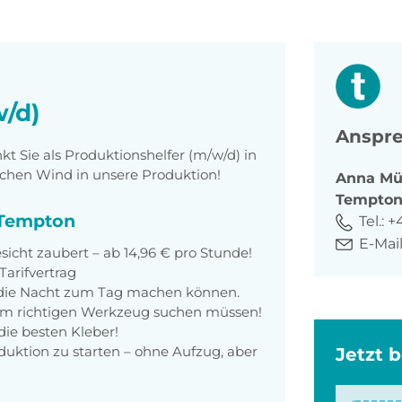
w/d)
Anspre
 Sie als Produktionshelfer (m/w/d) in
chen Wind in unsere Produktion!
Anna
Mü
Tempto
i Tempton
Tel.:
+
E-Mail
sicht zaubert – ab 14,96 € pro Stunde!
arifvertrag
l die Nacht zum Tag machen können.
dem richtigen Werkzeug suchen müssen!
ie besten Kleber!
oduktion zu starten – ohne Aufzug, aber
Jetzt 