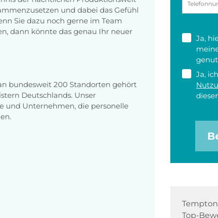
usammenzusetzen und dabei das Gefühl
Wenn Sie dazu noch gerne im Team
en, dann könnte das genau Ihr neuer
Ja, h
meine
genut
Ja, ic
 an bundesweit 200 Standorten gehört
Nutz
stern Deutschlands. Unser
diesen
e und Unternehmen, die personelle
en.
B
Tempton 
Top-Bewe