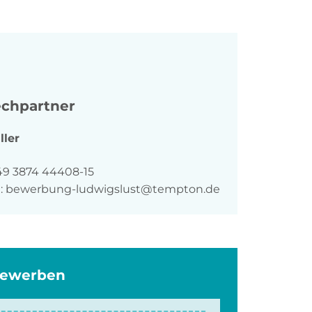
chpartner
ller
n
49 3874 44408-15
:
bewerbung-ludwigslust@tempton.de
bewerben