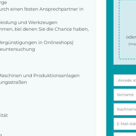
orge
rch einen festen Ansprechpartner in
zkleidung und Werkzeugen
men, bei denen Sie die Chance haben,
oder
 Vergünstigungen in Onlineshops)
(ma
rgeuntersuchung
Maschinen und Produktionsanlagen
ungsstraßen
ität
g