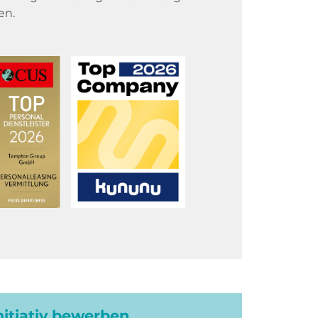
en.
initiativ bewerben