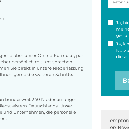
en
Ja, h
meine
genut
Ja, ic
Nutz
erne über unser Online-Formular, per
diesen
 lieber persönlich mit uns sprechen
en Sie direkt in unsere Niederlassung.
Ihnen gerne die weiteren Schritte.
B
 an bundesweit 240 Niederlassungen
enstleistern Deutschlands. Unser
e und Unternehmen, die personelle
en.
Tempton 
Top-Bewe