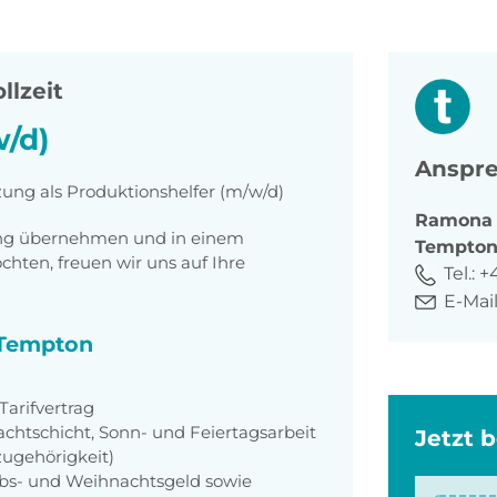
llzeit
w/d)
Anspre
zung als Produktionshelfer (m/w/d)
Ramona
tung übernehmen und in einem
Tempto
ten, freuen wir uns auf Ihre
Tel.:
+
E-Mail
i Tempton
arifvertrag
achtschicht, Sonn- und Feiertagsarbeit
Jetzt 
zugehörigkeit)
aubs- und Weihnachtsgeld sowie