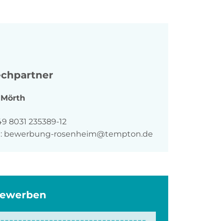
chpartner
Mörth
n
49 8031 235389-12
:
bewerbung-rosenheim@tempton.de
bewerben