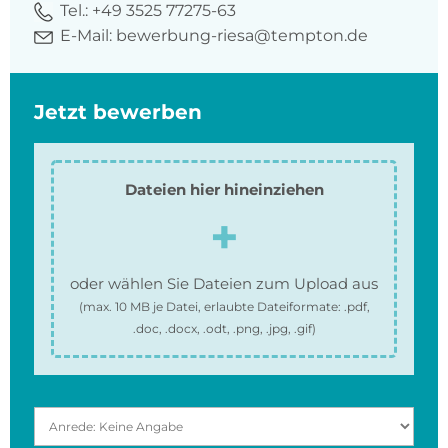
Tel.:
+49 3525 77275-63
E-Mail:
bewerbung-riesa@tempton.de
Jetzt bewerben
Dateien hier hineinziehen
oder wählen Sie Dateien zum Upload aus
(max.
10 MB
je Datei, erlaubte Dateiformate:
.pdf,
.doc, .docx, .odt, .png, .jpg, .gif
)