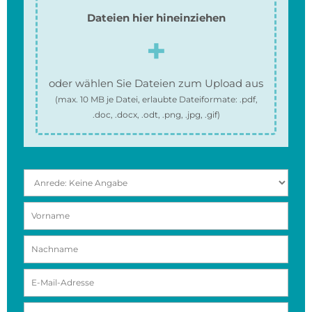
Dateien hier hineinziehen
oder wählen Sie Dateien zum Upload aus
(max.
10 MB
je Datei, erlaubte Dateiformate:
.pdf,
.doc, .docx, .odt, .png, .jpg, .gif
)