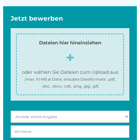
Jetzt bewerben
Dateien hier hineinziehen
oder wählen Sie Dateien zum Upload aus
(max.
10 MB
je Datei, erlaubte Dateiformate:
.pdf,
.doc, .docx, .odt, .png, .jpg, .gif
)