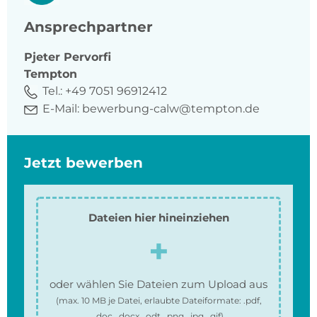
Ansprechpartner
Pjeter
Pervorfi
Tempton
Tel.:
+49 7051 96912412
E-Mail:
bewerbung-calw@tempton.de
Jetzt bewerben
Dateien hier hineinziehen
oder wählen Sie Dateien zum Upload aus
(max.
10 MB
je Datei, erlaubte Dateiformate:
.pdf,
.doc, .docx, .odt, .png, .jpg, .gif
)