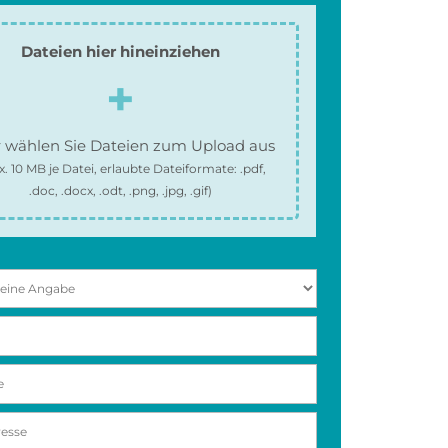
Dateien hier hineinziehen
 wählen Sie Dateien zum Upload aus
x.
10 MB
je Datei, erlaubte Dateiformate:
.pdf,
.doc, .docx, .odt, .png, .jpg, .gif
)