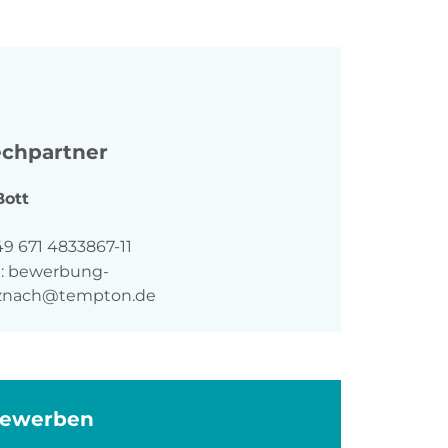
chpartner
Bott
n
9 671 4833867-11
:
bewerbung-
znach@tempton.de
bewerben