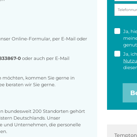
Ja, h
meine
ser Online-Formular, per E-Mail oder
genut
Ja, ic
833867-0
oder auch per E-Mail
Nutz
diesen
hen möchten, kommen Sie gerne in
ee beraten wir Sie gerne.
B
 an bundesweit 200 Standorten gehört
stern Deutschlands. Unser
e und Unternehmen, die personelle
en.
Tempton 