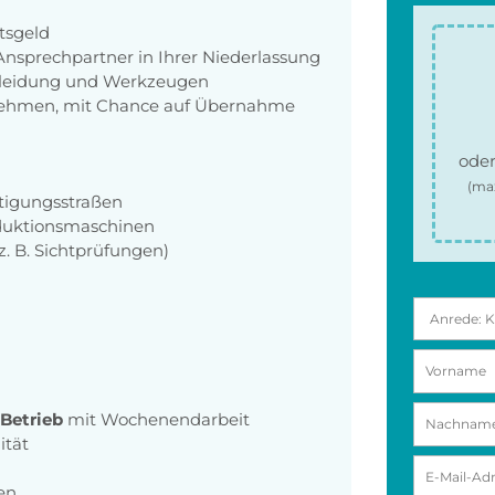
tsgeld
nsprechpartner in Ihrer Niederlassung
zkleidung und Werkzeugen
nehmen, mit Chance auf Übernahme
oder
(ma
tigungsstraßen
duktionsmaschinen
z. B. Sichtprüfungen)
-Betrieb
mit Wochenendarbeit
ität
en