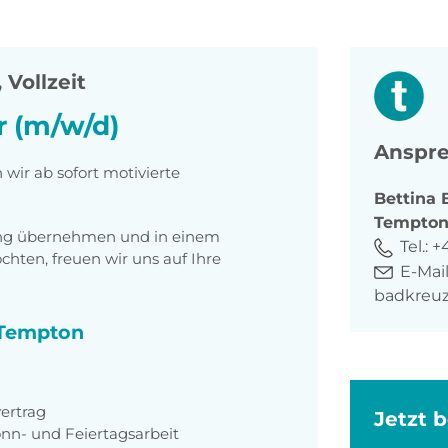
 Vollzeit
r (m/w/d)
Anspre
ir ab sofort motivierte
Bettina
Tempto
tung übernehmen und in einem
Tel.:
+4
ten, freuen wir uns auf Ihre
E-Mail
badkreu
i Tempton
ertrag
Jetzt 
Sonn- und Feiertagsarbeit