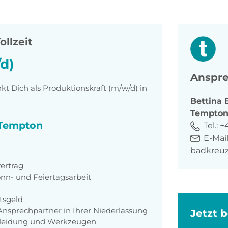
ollzeit
d)
Anspre
 Dich als Produktionskraft (m/w/d) in
Bettina
Tempto
i Tempton
Tel.:
+4
E-Mail
badkreu
ertrag
Sonn- und Feiertagsarbeit
tsgeld
nsprechpartner in Ihrer Niederlassung
Jetzt 
zkleidung und Werkzeugen