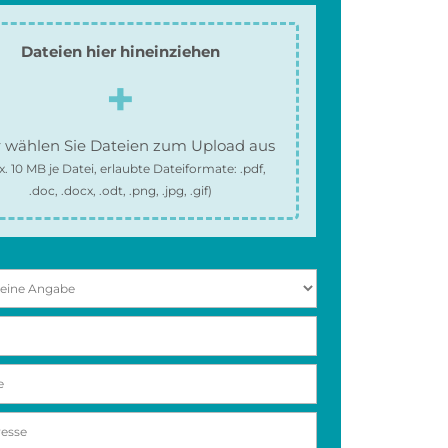
Dateien hier hineinziehen
 wählen Sie Dateien zum Upload aus
x.
10 MB
je Datei, erlaubte Dateiformate:
.pdf,
.doc, .docx, .odt, .png, .jpg, .gif
)