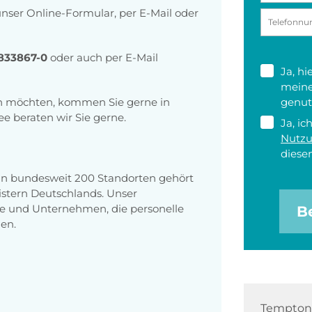
ser Online-Formular, per E-Mail oder
833867-0
oder auch per E-Mail
Ja, h
meine
hen möchten, kommen Sie gerne in
genut
ee beraten wir Sie gerne.
Ja, ic
Nutz
diesen
 an bundesweit 200 Standorten gehört
stern Deutschlands. Unser
e und Unternehmen, die personelle
B
en.
Tempton 