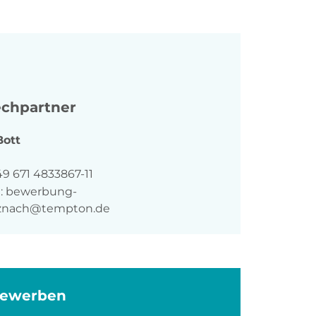
chpartner
Bott
n
9 671 4833867-11
:
bewerbung-
znach@tempton.de
bewerben