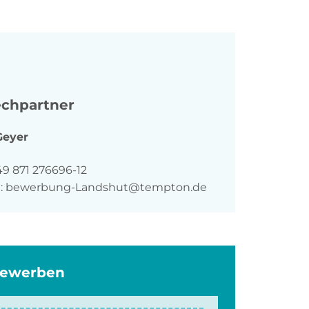
chpartner
Geyer
n
49 871 276696-12
:
bewerbung-Landshut@tempton.de
bewerben