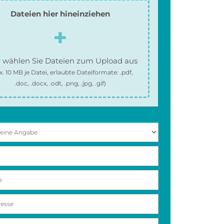
Dateien hier hineinziehen
 wählen Sie Dateien zum Upload aus
x.
10 MB
je Datei, erlaubte Dateiformate:
.pdf,
.doc, .docx, .odt, .png, .jpg, .gif
)