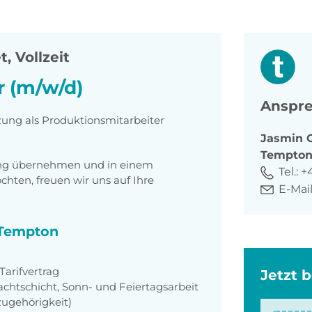
t, Vollzeit
r (m/w/d)
Anspre
zung als Produktionsmitarbeiter
Jasmin
Tempto
tung übernehmen und in einem
Tel.:
+
ten, freuen wir uns auf Ihre
E-Mail
i Tempton
arifvertrag
Jetzt 
achtschicht, Sonn- und Feiertagsarbeit
zugehörigkeit)