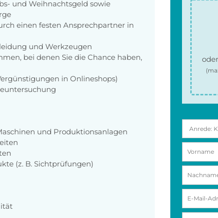
aubs- und Weihnachtsgeld sowie
orge
rch einen festen Ansprechpartner in
zkleidung und Werkzeugen
men, bei denen Sie die Chance haben,
oder
(ma
 Vergünstigungen in Onlineshops)
rgeuntersuchung
Maschinen und Produktionsanlagen
eiten
ten
kte (z. B. Sichtprüfungen)
ität