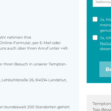
Ja, h
meine
genut
 Wir nehmen Ihre
Ja, ic
nline-Formular, per E-Mail oder
Nutz
r uns auch über Ihren Anruf unter +49
diesen
er Ihren Besuch in unserer Tempton-
B
 Lehbühlstraße 26, 84034 Landshut,
Tempton 
 an bundesweit 200 Standorten gehört
Top-Bewe