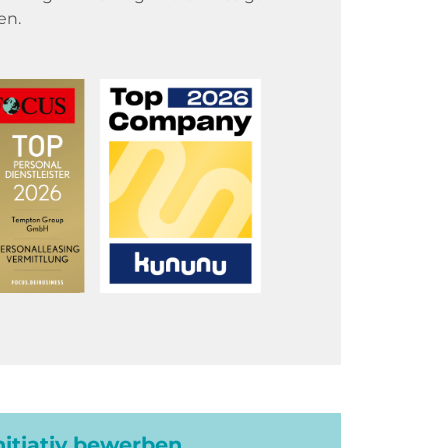
en.
initiativ bewerben