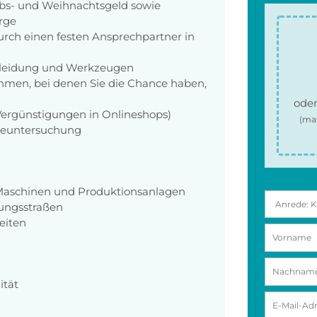
aubs- und Weihnachtsgeld sowie
orge
rch einen festen Ansprechpartner in
zkleidung und Werkzeugen
men, bei denen Sie die Chance haben,
oder
 Vergünstigungen in Onlineshops)
(ma
rgeuntersuchung
Maschinen und Produktionsanlagen
ungsstraßen
eiten
ität