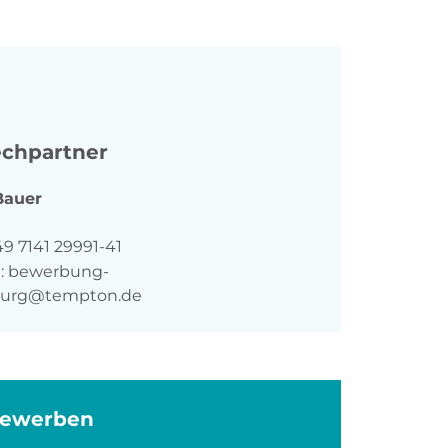
chpartner
Bauer
n
9 7141 29991-41
:
bewerbung-
burg@tempton.de
bewerben