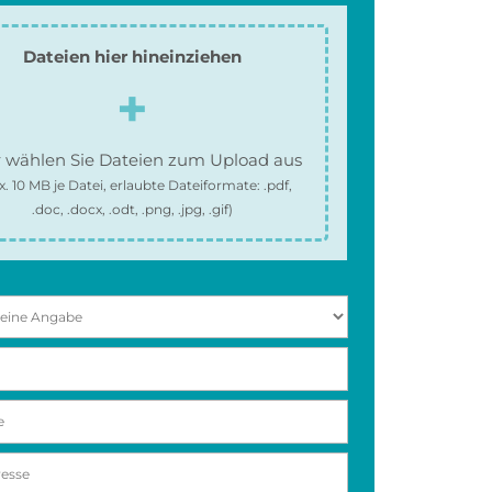
Dateien hier hineinziehen
 wählen Sie Dateien zum Upload aus
x.
10 MB
je Datei, erlaubte Dateiformate:
.pdf,
.doc, .docx, .odt, .png, .jpg, .gif
)