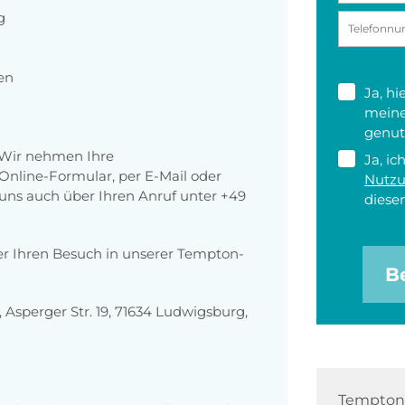
g
en
Ja, h
meine
genut
 Wir nehmen Ihre
Ja, ic
nline-Formular, per E-Mail oder
Nutz
r uns auch über Ihren Anruf unter +49
diesen
er Ihren Besuch in unserer Tempton-
B
sperger Str. 19, 71634 Ludwigsburg,
Tempton 