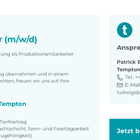
r (m/w/d)
Anspre
zung als Produktionsmitarbeiter
Patrick
Tempto
tung übernehmen und in einem
Tel.:
+4
ten, freuen wir uns auf Ihre
E-Mail
ludwigs
i Tempton
arifvertrag
achtschicht, Sonn- und Feiertagsarbeit
Jetzt 
zugehörigkeit)