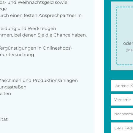
aubs- und Weihnachtsgeld sowie
orge
rch einen festen Ansprechpartner in
zkleidung und Werkzeugen
men, bei denen Sie die Chance haben,
oder
 Vergünstigungen in Onlineshops)
(ma
rgeuntersuchung
Maschinen und Produktionsanlagen
ungsstraßen
eiten
ität