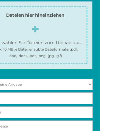
Dateien hier hineinziehen
 wählen Sie Dateien zum Upload aus
x.
10 MB
je Datei, erlaubte Dateiformate:
.pdf,
.doc, .docx, .odt, .png, .jpg, .gif
)