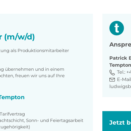
r (m/w/d)
Anspre
zung als Produktionsmitarbeiter
Patrick
Tempto
tung übernehmen und in einem
Tel.:
+4
ten, freuen wir uns auf Ihre
E-Mail
ludwigs
i Tempton
arifvertrag
achtschicht, Sonn- und Feiertagsarbeit
Jetzt 
zugehörigkeit)