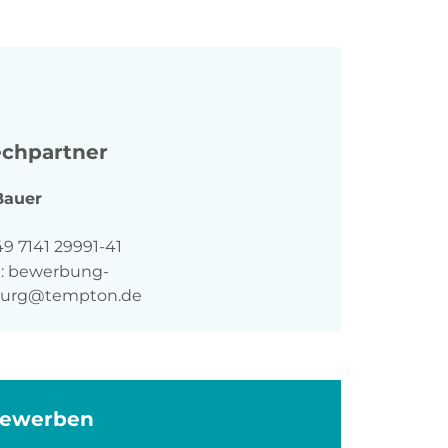
chpartner
Bauer
n
9 7141 29991-41
:
bewerbung-
burg@tempton.de
bewerben