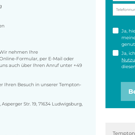
g
en
Ja, h
meine
genut
 Wir nehmen Ihre
Ja, ic
nline-Formular, per E-Mail oder
Nutz
r uns auch über Ihren Anruf unter +49
diesen
er Ihren Besuch in unserer Tempton-
B
sperger Str. 19, 71634 Ludwigsburg,
Tempton 