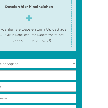
Dateien hier hineinziehen
 wählen Sie Dateien zum Upload aus
x.
10 MB
je Datei, erlaubte Dateiformate:
.pdf,
.doc, .docx, .odt, .png, .jpg, .gif
)