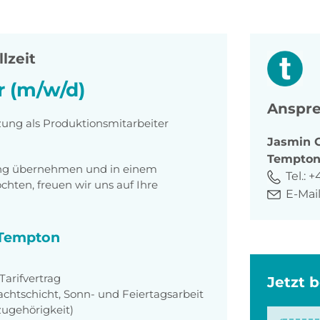
llzeit
r (m/w/d)
Anspre
zung als Produktionsmitarbeiter
Jasmin
Tempto
tung übernehmen und in einem
Tel.:
+
ten, freuen wir uns auf Ihre
E-Mail
i Tempton
arifvertrag
Jetzt 
achtschicht, Sonn- und Feiertagsarbeit
zugehörigkeit)