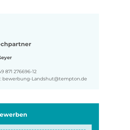
chpartner
Geyer
n
49 871 276696-12
:
bewerbung-Landshut@tempton.de
bewerben