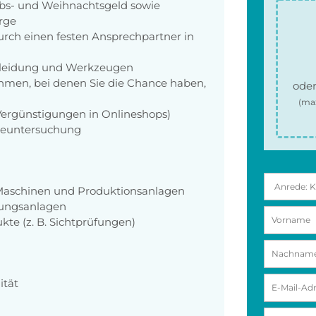
aubs- und Weihnachtsgeld sowie
orge
rch einen festen Ansprechpartner in
zkleidung und Werkzeugen
men, bei denen Sie die Chance haben,
oder
(ma
 Vergünstigungen in Onlineshops)
rgeuntersuchung
Maschinen und Produktionsanlagen
gungsanlagen
kte (z. B. Sichtprüfungen)
ität