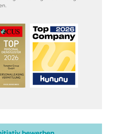
en.
initiativ bewerben