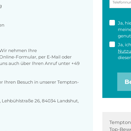
g
Ja, h
en
meine
genut
Ja, ic
 Wir nehmen Ihre
Nutz
nline-Formular, per E-Mail oder
diesen
r uns auch über Ihren Anruf unter +49
B
er Ihren Besuch in unserer Tempton-
 Lehbühlstraße 26, 84034 Landshut,
Tempton 
Top-Bewe