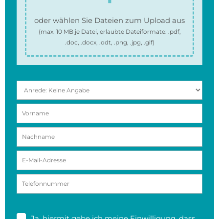
oder wählen Sie Dateien zum Upload aus
(max.
10 MB
je Datei, erlaubte Dateiformate:
.pdf,
.doc, .docx, .odt, .png, .jpg, .gif
)
Ja, hiermit gebe ich meine
Einwilligung
, dass